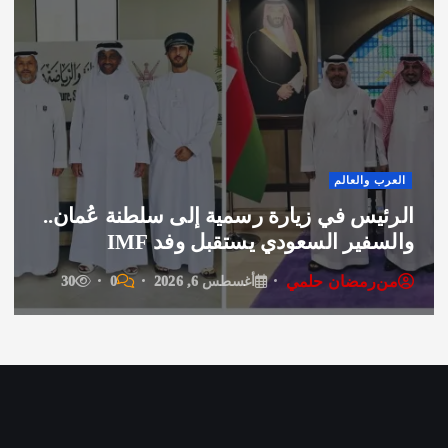
العرب 
 والعالم
منسق
يس في زيارة رسمية إلى سلطنة عُمان..
تنظيم
فير السعودي يستقبل وفد IMF
عبر ه
رمضان حلمي
من
ر
أغسطس 6, 2026
0
30