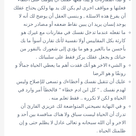
ا و مواقف اخرى لم يكن لك يد بها ولكن يحتاج عقلك
غ هذه الاسئلة , و ينسى العقل أن يوضح لك أنه لا
إنسان يريد ان يبين نقاط ضعفه أو مصادر حزنه
عله عندما تدخل نفسك في مقارنات مع غيرك هو
 بكل المقاييس أولا نفسية لأنك تقارن أسوأ ما بك
 ما بالغير و هو ما يؤدي إلى شعورك بالنفور من
 و يجعل عقلك يركز فقط على سلبياتك .
يء الاخر هو أنك فقدت أهم ما يعطي الحياة جمالًا و
 و هو الرضا
أن تتقبل نفسك و أخطاءك و تسعى للإصلاح وليس
نفسك , ” كل ابن ادم خطاء ” فالخطأ أمر وارد في
 و لكن لا تكرره .. فقط تعلم منه .
النهاية نصيحتي المتواضعة لك عزيزي القارئ أن
أن الحياة ليست سباق ولا هناك منافسة بين أحد و
و أن الله سبحانه و تعالى عادل لا يظلم حتى و إن
 الحياة .