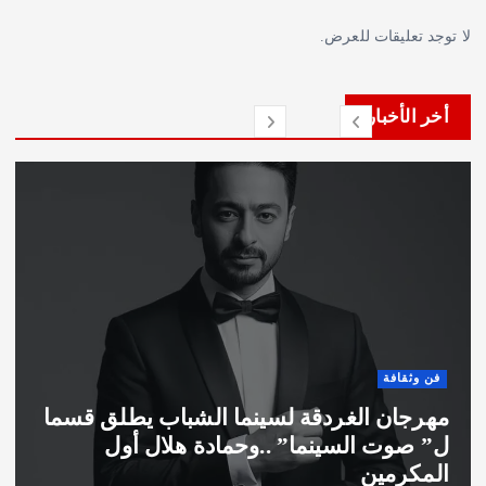
توجد تعليقات للعرض.
أخر الأخبار
فن وثقافة
هرجان الغردقة لسينما الشباب يطلق قسما
” صوت السينما” ..وحمادة هلال أول
س
لمكرمين
ج