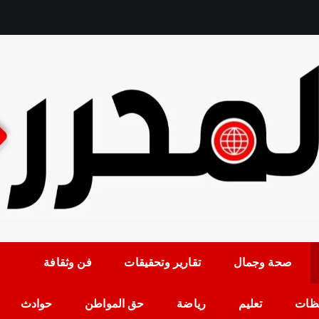
رمضان حلمي رئيس التح
صحة وجمال
تقارير وتحقيقات
فن وثقافة
ظات
تعليم
رياضة
حق المواطن
حوادث