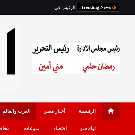
Trending News:
ا
ل
ر
ئ
ي
س
ف
ي
ز
ي
ا
ر
ة
ر
س
م
رئيس مجلس الإدارة: 
الرئيسية
أخبار مصر
العرب والعالم
توك شو
اقتصاد
منوعات
محاف