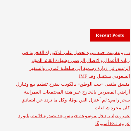
Recent Posts
د. روعة بنت حمد ميره تحصل على الدكتوراة الفخرية في
ريادة الأعمال والاتصال الرقمي وشهادة القائد المؤثر
الرئيس في زيارة رسمية إلى سلطنة عُمان.. والسفير
السعودي يستقبل وفد IMF
منسق ملتقى «بيت الوطن» بالكويت يقترح تنظيم بيع وتنازل
أراضي المصريين بالخارج عبر هيئة المجتمعات العمرانية
سحر رامي: لم أعتزل الفن يومًا، وكل ما تردد عن ابتعادي
كان مجرد شائعات.
عمرو دياب يدخل موسوعة جينيس بعد تصدره قائمة بيلبورد
عربية لـ68 أسبوعًا