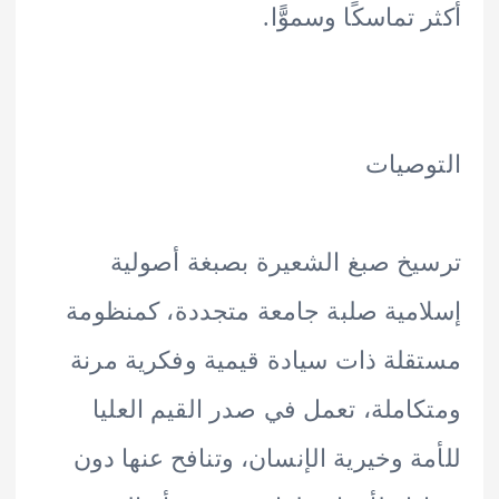
تماسكًا وسموًّا.
صيات
خ صبغ الشعيرة بصبغة أصولية
مية صلبة جامعة متجددة، كمنظومة
لة ذات سيادة قيمية وفكرية مرنة
املة، تعمل في صدر القيم العليا
ة وخيرية الإنسان، وتنافح عنها دون