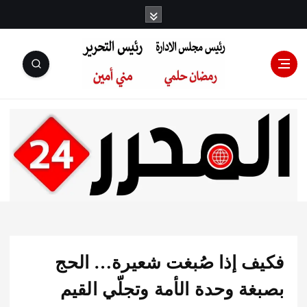
رئيس مجلس
الإدارة: رمضان
حلمي رئيس
ف إذا صُبغت شعيرة… الحج
التحرير:مني أمين
ة وحدة الأمة وتجلّي القيم