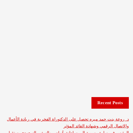
Recent 
نت حمد ميره تحصل على الدكتوراة الفخرية في ريادة الأعمال
الرقمي وشهادة القائد المؤثر
 زيارة رسمية إلى سلطنة عُمان.. والسفير السعودي يستقبل