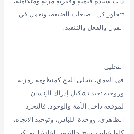
سيادةٍ قيميةٍ وفكريةٍ مرنةٍ ومتكاملة،
وز كل الصبغات الضيقة، وتعمل في
ل والفعل والتنفيذ.
ليل
لعمق، يتجلى الحج كمنظومة رمزية
ية تعيد تشكيل إدراك الإنسان
عه داخل الأمة والوجود. فالتجرد
هري، ووحدة اللباس، وتوحيد الاتجاه،
 عناصر تنتج حالة من إعادة التمركز