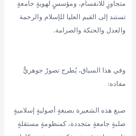
وزٍ للانقسام، ومؤسسٍ لهويةٍ جامعةٍ
د إلى القيم العليا للإسلام والرحمة
دل والحنكة والصرامة.
هذا السياق، يُطرح تصورٌ جوهريٌّ
ه:
هذه الشعيرة بصبغةٍ أصوليةٍ إسلاميةٍ
ٍ جامعةٍ متجددة، كمنظومةٍ مستقلةٍ