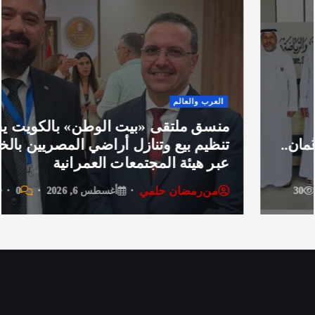
 والعالم
فن وثق
 ملتقى «بيت الوطن» بالكويت يقترح
م بيع وتنازل أراضي المصريين بالخارج
سحر ر
هيئة المجتمعات العمرانية
تردد 
رمضان حلمي
من
ر
أغسطس 6, 2026
0
29