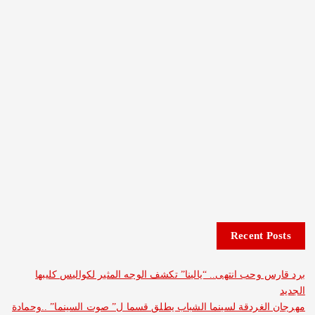
Recent 
وحب انتهى.. “يالينا” تكشف الوجه المثير لكواليس كليبها
غردقة لسينما الشباب يطلق قسما ل” صوت السينما” ..وحمادة