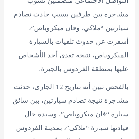
اصل الاجتماعى متضمنين نشوب
جرة بين طرفين بسبب حادث تصادم
تين “ملاكي، وفان ميكروباص”،
ت عن حدوث تلفيات بالسيارة
كروباص، نتيجة تعدى أحد الأشخاص
ا بمنطقة الفردوس بالجيزة.
بالفحص تبين أنه بتاريخ 12 الجارى، حدثت
رة نتيجة تصادم سيارتين، بين سائق
ة “فان ميكروباص”، وسيدة حال
تها سيارة “ملاكى”، بمدينة الفردوس