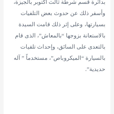
رة قسم شرطة ثالث أكتوبر بالجيزة،
ر ذلك عن حدوث بعض التلفيات
رتها، وعلى إثر ذلك قامت السيدة
ستعانة بزوجها “بالمعاش”، الذى قام
عدى على السائق، وإحداث تلفيات
يارة “الميكروباص”، مستخدماً ” آله
ية”.