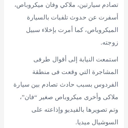
م سيارتين، ملاكي وفان ميكروباص،
ت عن حدوث تلفيات بالسيارة
كروباص، كما أمرت بإخلاء سبيل
ه.
عت النيابة إلى أقوال طرفى
اجرة التي وقعت فى منطقة
دوس بسبب حادث تصادم بين سيارة
ى وأخرى ميكروباص صغير “فان”،
تصويرها بالفيديو وإذاعته على
شيال ميديا.