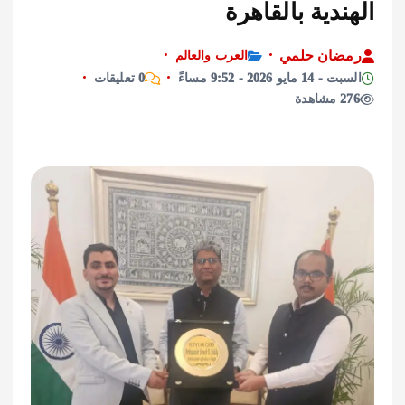
دية بالقاهرة
ان حلمي
العرب والعالم
يو 2026 - 9:52 مساءً
0 تعليقات
ة