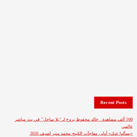
Recent 
ف مشاهدة.. خالد محفوظ يروج لـ “يلا ساحل” في بث مباشر
نك» أولى مفاجآت الكينج محمد منير لصيف 2026