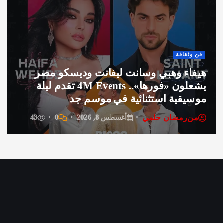
قافة
العرب 
ء وهبي وسانت ليفانت وديسكو مصر
يشعلون «فورها».. 4M Events تقدم ليلة
أحمد
قية استثنائية في موسم جد
خيرية
رمضان حلمي
من
ر
أغسطس 8, 2026
0
43