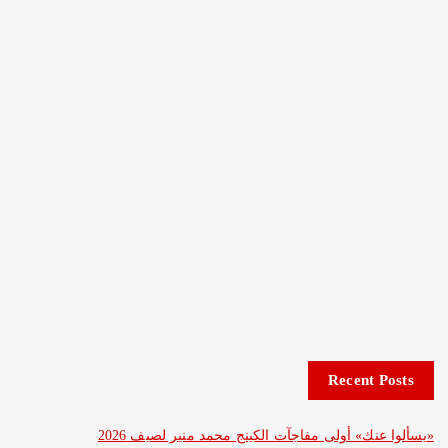
Recent 
نك» أولى مفاجآت الكينج محمد منير لصيف 2026