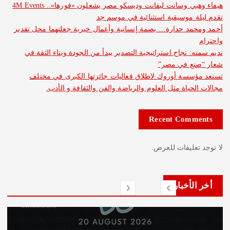
هيفاء وهبي وسانت ليفانت وديسكو مصر يشعلون «فورها».. 4M Events
 موسيقية استثنائية في موسم جد
د حدارة… بصمة إنسانية وأعمال خيرية جعلتهما محل تقدير
: نجاح استراتيجية التصدير يبدأ من الجودة وبناء الثقة في
ع في مصر”
سة أوروك لاطلاق فعاليات جائزتها الكبرى في مختلف
حياة مثل العلوم والرياضة والفن والثقافة و الأدب.
Recent Com
عليقات للعرض.
لأخبار