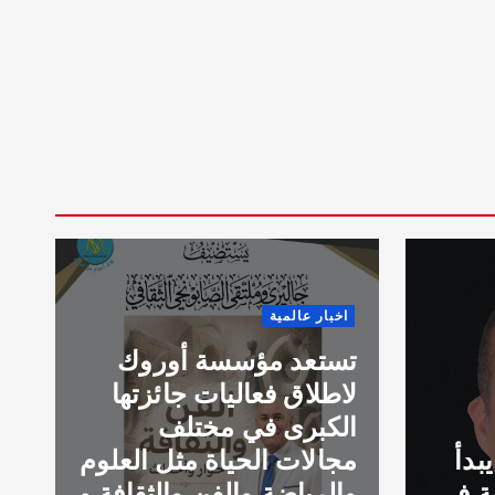
وروك
ئزتها
فن وثقافة
ف
ل العلوم
لارا نور وإيهاب قواسمي
لثقافة و
يشعلان أجواء الدبكة في