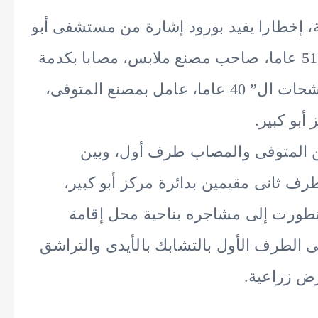
ة، إخطارا يفيد بورود إشارة من مستشفى أبو
كبير المركزي، بوصول كل من: “السيد م” 51 عاما، صاحب مصنع ملابس، مصابا بكدمة
بالعين اليسرى وتوفى متأثرا بإصابته، و”الشحات ال” 40 عاما، عامل بمصنع المتوفى،
بو كبير.
ن المتوفى والمصاب طرف أول، وبين
ف ثانى مقيمين بدائرة مركز أبو كبير،
تطورت إلى مشاجره بناحية محل إقامة
لى الطرف الأول بالتشابك بالأيدى والتراشق
ض زراعية.