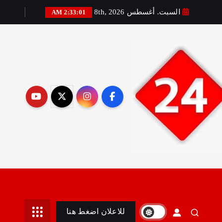
السبت. أغسطس 8th, 2026
2:33:03 AM
رير:مني أمين
للاعلان اضغط هنا