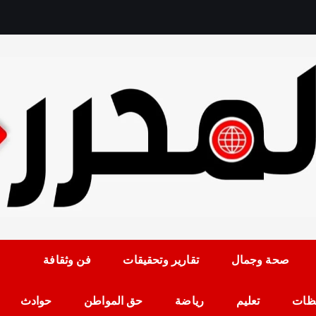
رمضان حلمي رئيس التح
صحة وجمال
تقارير وتحقيقات
فن وثقافة
ظات
تعليم
رياضة
حق المواطن
حوادث