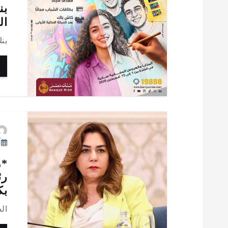
بن
ال
بن
أ
*و
رئ
بك
ال