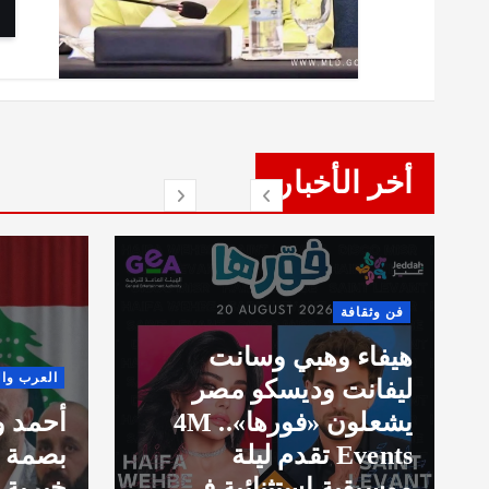
أخر الأخبار
العرب والعالم
اقتص
أحمد ومحمد حدارة…
ندي
بصمة إنسانية وأعمال
استر
خيرية جعلتهما محل تقدير
من ا