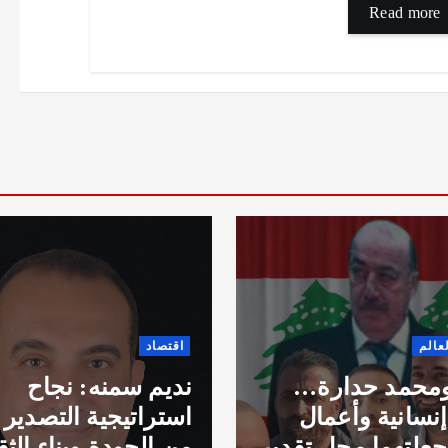
Read more
اخبار عالمية
تستعد مؤسسة أ
اد
لاطلاق فعاليات جا
م سمنه: نجاح
الكبرى في مختل
اتيجية التصدير يبدأ
مجالات الحياة مث
لجودة وبناء الثقة في
والرياضة والفن وا