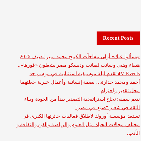
Recent Posts
«يسألوا عنك» أولى مفاجآت الكينج محمد منير لصيف 2026
هيفاء وهبي وسانت ليفانت وديسكو مصر يشعلون «فورها»..
4M Events تقدم ليلة موسيقية استثنائية في موسم جد
أحمد ومحمد حدارة… بصمة إنسانية وأعمال خيرية جعلتهما
محل تقدير واحترام
نديم سمنه: نجاح استراتيجية التصدير يبدأ من الجودة وبناء
الثقة في شعار “صنع في مصر”
تستعد مؤسسة أوروك لاطلاق فعاليات جائزتها الكبرى في
مختلف مجالات الحياة مثل العلوم والرياضة والفن والثقافة و
الأدب.