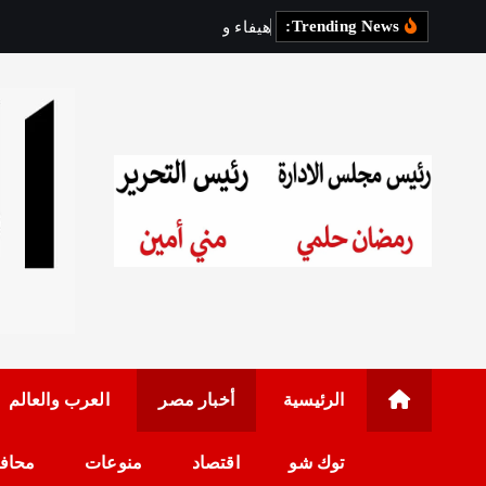
Trending News:
ه
ي
ف
ا
ء
و
ه
ب
ي
و
س
ا
ن
رئيس مجلس الإدارة: 
الرئيسية
أخبار مصر
العرب والعالم
توك شو
اقتصاد
منوعات
محاف