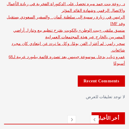
نت حمد ميره تحصل على الدكتوراة الفخرية في ريادة الأعمال
الرقمي وشهادة القائد المؤثر
 زيارة رسمية إلى سلطنة عُمان.. والسفير السعودي يستقبل
ى «بيت الوطن» بالكويت يقترح تنظيم بيع وتنازل أراضي
بالخارج عبر هيئة المجتمعات العمرانية
 لم أعتزل الفن يومًا، وكل ما تردد عن ابتعادي كان مجرد
عمرو دياب يدخل موسوعة جينيس بعد تصدره قائمة بيلبورد عربية لـ68
Recent Com
عليقات للعرض.
لأخبار