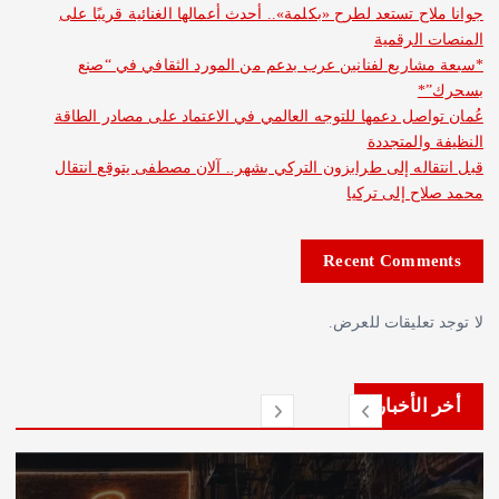
 تستعد لطرح «بكلمة».. أحدث أعمالها الغنائية قريبًا على
لرقمية
ريع لفنانين عرب بدعم من المورد الثقافي في “صنع
صل دعمها للتوجه العالمي في الاعتماد على مصادر الطاقة
المتجددة
له إلى طرابزون التركي بشهر.. آلان مصطفى يتوقع انتقال
 إلى تركيا
Recent Com
عليقات للعرض.
لأخبار