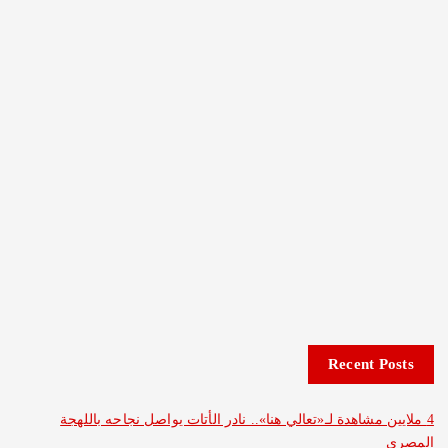
Recent 
مشاهدة لـ«تعالي هنا».. نادر الأتات يواصل نجاحه باللهجة