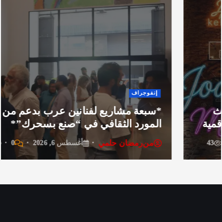
أخبار
جراف
عُمان
ة مشاريع لفنانين عرب بدعم من
الاعت
رد الثقافي في “صنع بسحرك”*
والم
رمضان حلمي
من
ر
أغسطس 6, 2026
0
25