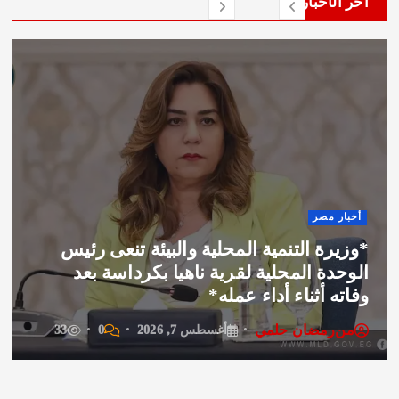
لأخبار
أخبار
 مصر
تكلي
ظ الجيزة ينعى رئيس الوحدة المحلية
الدبل
 ناهيا الذي وافته المنية أثناء أداء واجبه..
لمنظ
رمضان حلمي
من
ر
أغسطس 7, 2026
0
19