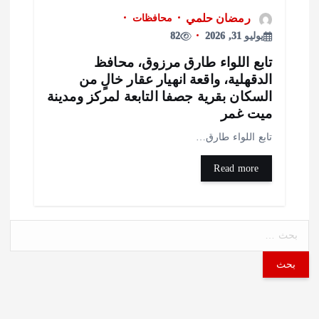
رمضان حلمي
محافظات
يوليو 31, 2026
82
ابع اللواء طارق مرزوق، محافظ
لدقهلية، واقعة انهيار عقار خالٍ من
لسكان بقرية جصفا التابعة لمركز ومدينة
يت غمر
ابع اللواء طارق…
Read more