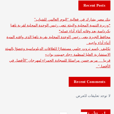
Recent 
شارك في فعالية “اليوم العالمي للشباب”
نمية المحلية والبيئة تنعى رئيس الوحدة المحلية لقرية ناهيا
د وفاته أثناء أداء عمله*
يزة ينعى رئيس الوحدة المحلية بقرية ناهيا الذي وافته المنية
واجبه..
م ثروت حلمي مستشارًا للعلاقات الدبلوماسية وعضوًا بالهيئة
ة العليا لمنظمة «جاد جمينت يوإن»
مريم حسن مراسلةً للسجادة الحمراء لمهرجان “الأفضل في
Recent Com
عليقات للعرض.