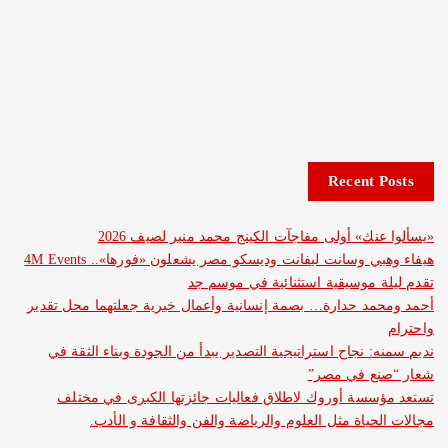
Recent 
نك» أولى مفاجآت الكينج محمد منير لصيف 2026
هيفاء وهبي وسانت ليفانت وديسكو مصر يشعلون «فورها».. 4M Events
 موسيقية استثنائية في موسم جد
د حدارة… بصمة إنسانية وأعمال خيرية جعلتهما محل تقدير
: نجاح استراتيجية التصدير يبدأ من الجودة وبناء الثقة في
ع في مصر”
سة أوروك لاطلاق فعاليات جائزتها الكبرى في مختلف
حياة مثل العلوم والرياضة والفن والثقافة و الأدب.