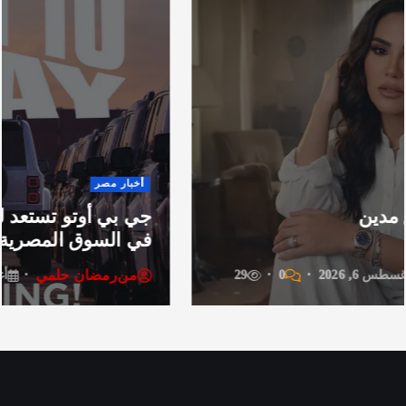
أخبار
 مصر
جي آي
جي بي أوتو تستعد لإطلاق علامة iCAUR
لسوق المصرية
جميع 
رمضان حلمي
من
ر
أغسطس 6, 2026
0
42