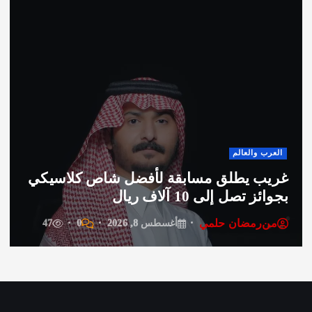
صحة و
 والعالم
الدك
 يطلق مسابقة لأفضل شاص كلاسيكي
لعلاج
تصل إلى 10 آلاف ريال
الأطب
رمضان حلمي
من
ر
أغسطس 8, 2026
0
47