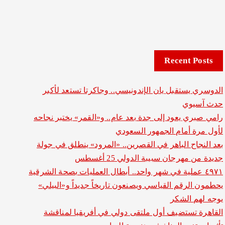
Recent Posts
الدوسري يستقبل يان الإندونيسي.. وجاكرتا تستعد لأكبر
حدث آسيوي
رامي صبري يعود إلى جدة بعد عام.. و«القمر» يختبر نجاحه
لأول مرة أمام الجمهور السعودي
بعد النجاح الباهر في القصرين.. «المرود» ينطلق في جولة
جديدة من مهرجان سبيبة الدولي 25 أغسطس
٤٩٧١ عملية في شهر واحد.. أبطال العمليات بصحة الشرقية
يحطمون الرقم القياسي ويصنعون تاريخاً جديداً و«البيلي»
يوجه لهم الشكر
القاهرة تستضيف أول ملتقى دولي في أفريقيا لمناقشة