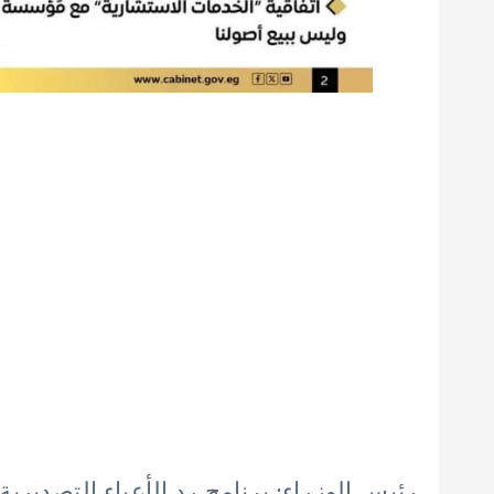
رئيس الوزراء: برنامج رد الأعباء التصدير