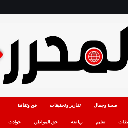
رمضان حلمي رئيس التح
صحة وجمال
تقارير وتحقيقات
فن وثقافة
ظات
تعليم
رياضة
حق المواطن
حوادث