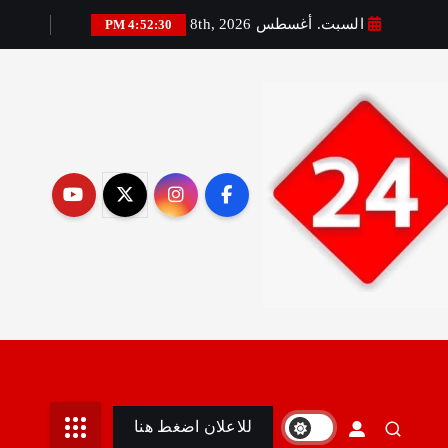
السبت. أغسطس 8th, 2026
4:52:32 PM
رير:مني أمين
للاعلان اضغط هنا