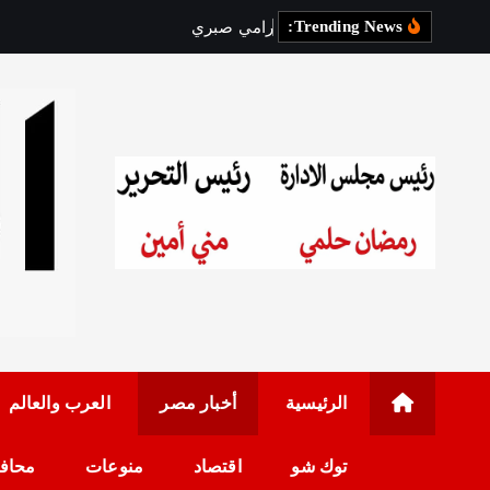
Trending News:
ر
ا
م
ي
ص
ب
ر
ي
ي
ع
و
د
إ
ل
ى
رئيس مجلس الإدارة: 
الرئيسية
أخبار مصر
العرب والعالم
توك شو
اقتصاد
منوعات
محاف