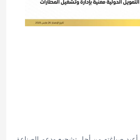
ية أعيد صياغته من أجل تشجيع ودعم الصناعة