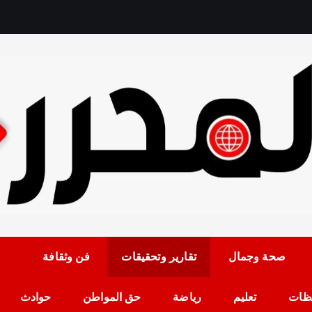
رمضان حلمي رئيس التح
صحة وجمال
تقارير وتحقيقات
فن وثقافة
ظات
تعليم
رياضة
حق المواطن
حوادث