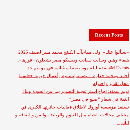
Recent Posts
«يسألوا عنك» أولى مفاجآت الكينج محمد منير لصيف 2026
هيفاء وهبي وسانت ليفانت وديسكو مصر يشعلون «فورها»..
4M Events تقدم ليلة موسيقية استثنائية في موسم جد
أحمد ومحمد حدارة… بصمة إنسانية وأعمال خيرية جعلتهما
محل تقدير واحترام
نديم سمنه: نجاح استراتيجية التصدير يبدأ من الجودة وبناء
الثقة في شعار “صنع في مصر”
تستعد مؤسسة أوروك لاطلاق فعاليات جائزتها الكبرى في
مختلف مجالات الحياة مثل العلوم والرياضة والفن والثقافة و
الأدب.