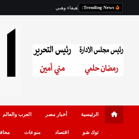
Trending News:
ه
ي
ف
ا
ء
و
ه
ب
ي
و
س
ا
ن
ت
ل
ي
ف
ا
رئيس مجلس الإدارة: 
الرئيسية
أخبار مصر
العرب والعالم
توك شو
اقتصاد
منوعات
محاف