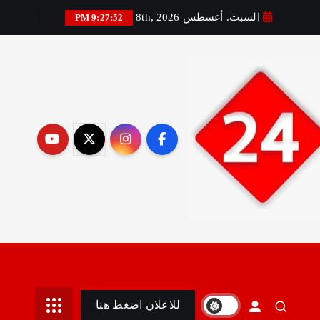
السبت. أغسطس 8th, 2026
9:27:54 PM
رير:مني أمين
للاعلان اضغط هنا