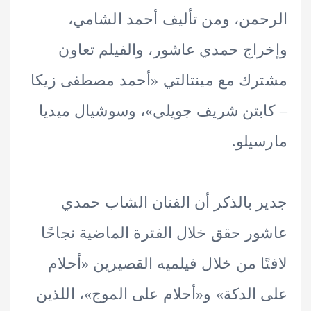
من، ومن تأليف أحمد الشامي،
اج حمدي عاشور، والفيلم تعاون
ك مع مينتالتي «أحمد مصطفى زيكا
بتن شريف جويلي»، وسوشيال ميديا
يلو.
 بالذكر أن الفنان الشاب حمدي
ر حقق خلال الفترة الماضية نجاحًا
ًا من خلال فيلميه القصيرين «أحلام
الدكة» و«أحلام على الموج»، اللذين