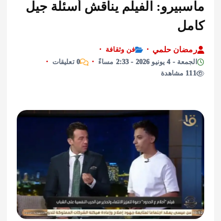
بيرو: الفيلم يناقش أسئلة جيل
ل
ان حلمي
فن وثقافة
نيو 2026 - 2:33 مساءً
0 تعليقات
ة