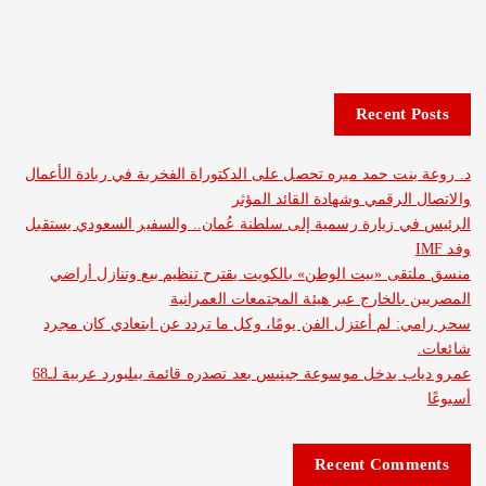
Recent 
نت حمد ميره تحصل على الدكتوراة الفخرية في ريادة الأعمال
الرقمي وشهادة القائد المؤثر
 زيارة رسمية إلى سلطنة عُمان.. والسفير السعودي يستقبل
ى «بيت الوطن» بالكويت يقترح تنظيم بيع وتنازل أراضي
بالخارج عبر هيئة المجتمعات العمرانية
 لم أعتزل الفن يومًا، وكل ما تردد عن ابتعادي كان مجرد
عمرو دياب يدخل موسوعة جينيس بعد تصدره قائمة بيلبورد عربية لـ68
Recent Com