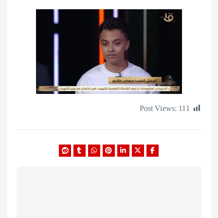
Post Views:
1