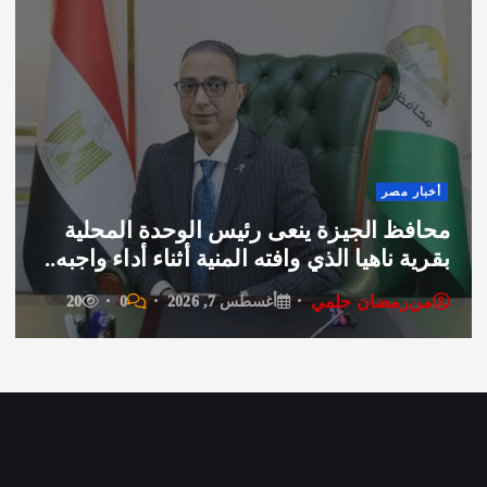
أخبار
 مصر
تكلي
ظ الجيزة ينعى رئيس الوحدة المحلية
الدبل
 ناهيا الذي وافته المنية أثناء أداء واجبه..
لمنظ
رمضان حلمي
من
ر
أغسطس 7, 2026
0
20