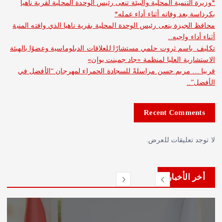
نمية المحلية والبيئة تنعى رئيس الوحدة المحلية لقرية ناهيا
د وفاته أثناء أداء عمله*
يزة ينعى رئيس الوحدة المحلية بقرية ناهيا الذي وافته المنية
واجبه..
م ثروت حلمي مستشارًا للعلاقات الدبلوماسية وعضوًا بالهيئة
ة العليا لمنظمة «جاد جمينت يوإن»
مريم حسن مراسلةً للسجادة الحمراء لمهرجان “الأفضل في
Recent Com
عليقات للعرض.
لأخبار