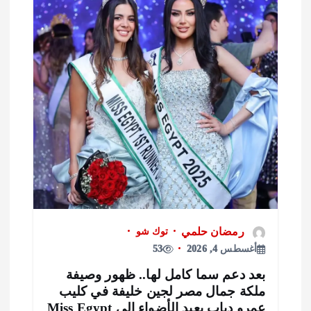
رمضان حلمي
توك شو
أغسطس 4, 2026
53
عد دعم سما كامل لها.. ظهور وصيفة
لكة جمال مصر لجين خليفة في كليب
مرو دياب يعيد الأضواء إلى Miss Egypt