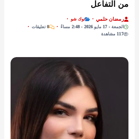
التفاعل
ان حلمي
توك شو
ايو 2026 - 2:48 مساءً
0 تعليقات
ة