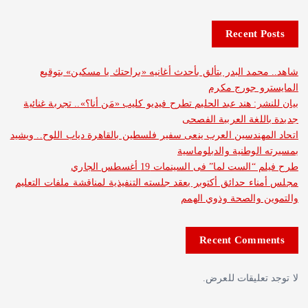
Recent 
مد البدر يتألق بأحدث أغانيه «براحتك يا مسكين» بتوقيع
و جورج مكرم
: هند عبد الحليم تطرح فيديو كليب «مَن أنا؟».. تجربة غنائية
لغة العربية الفصحى
هندسين العرب ينعى سفير فلسطين بالقاهرة دياب اللوح.. ويشيد
لوطنية والدبلوماسية
ست لما” فى السينمات 19 أغسطس الجاري
ء حدائق أكتوبر يعقد جلسته التنفيذية لمناقشة ملفات التعليم
والصحة وذوي الهمم
Recent Com
عليقات للعرض.