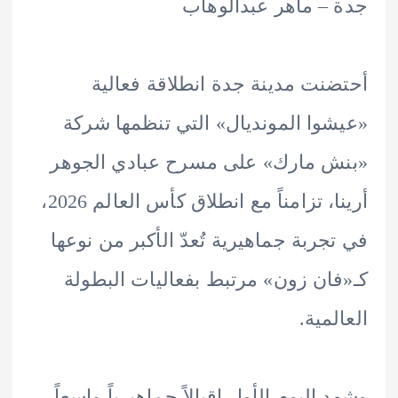
– ماهر عبدالوهاب
نت مدينة جدة انطلاقة فعالية
وا المونديال» التي تنظمها شركة
 مارك» على مسرح عبادي الجوهر
أرينا، تزامناً مع انطلاق كأس العالم 2026،
جربة جماهيرية تُعدّ الأكبر من نوعها
ان زون» مرتبط بفعاليات البطولة
لمية.
 اليوم الأول إقبالاً جماهيرياً واسعاً،