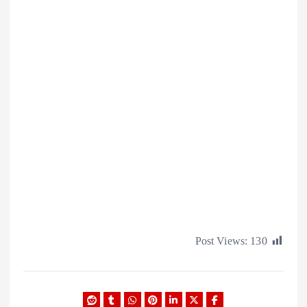
Post Views:
1