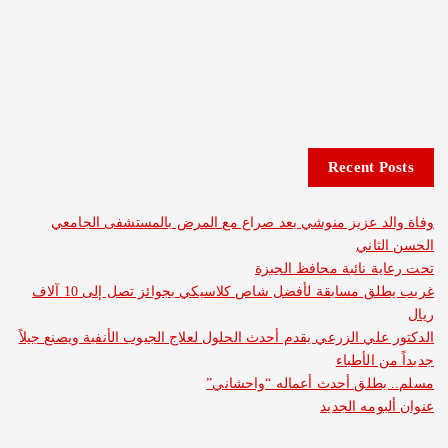
Recent 
د عزيز منوشي بعد صراع مع المرض بالمستشفى الجامعي
اني
 نائبة محافظ الجيزة
غريب يطلق مسابقة لأفضل شاص كلاسيكي بجوائز تصل إلى 10 آلاف
لي الزرعي يقدم أحدث الحلول لعلاج الجيوب الأنفية ويصنع جيلاً
الأطباء
طلق أحدث أعماله “واحشاني”
مه الجديد