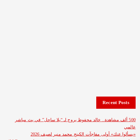
Recent 
ف مشاهدة.. خالد محفوظ يروج لـ “يلا ساحل” في بث مباشر
نك» أولى مفاجآت الكينج محمد منير لصيف 2026