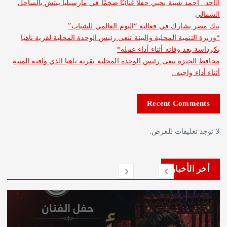
مد شيبة يحيي حفلًا غنائيًا ضخمًا في مارسيليا بيتش بالساحل
شارك في فعالية “اليوم العالمي للشباب”
نمية المحلية والبيئة تنعى رئيس الوحدة المحلية لقرية ناهيا
د وفاته أثناء أداء عمله*
يزة ينعى رئيس الوحدة المحلية بقرية ناهيا الذي وافته المنية
واجبه..
Recent Com
عليقات للعرض.
لأخبار