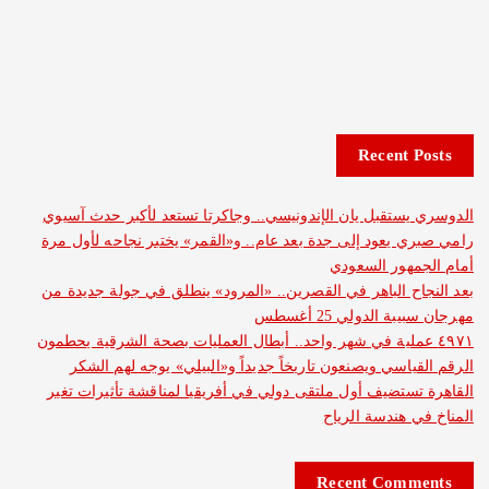
Recent 
ستقبل يان الإندونيسي.. وجاكرتا تستعد لأكبر حدث آسيوي
 يعود إلى جدة بعد عام.. و«القمر» يختبر نجاحه لأول مرة
هور السعودي
ح الباهر في القصرين.. «المرود» ينطلق في جولة جديدة من
 الدولي 25 أغسطس
 عملية في شهر واحد.. أبطال العمليات بصحة الشرقية يحطمون
ياسي ويصنعون تاريخاً جديداً و«البيلي» يوجه لهم الشكر
ستضيف أول ملتقى دولي في أفريقيا لمناقشة تأثيرات تغير
 هندسة الرياح
Recent Com