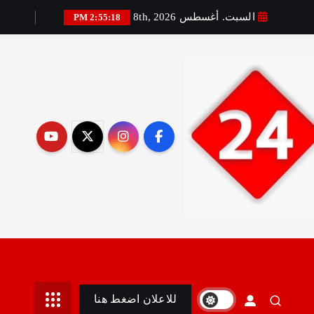
السبت. أغسطس 8th, 2026
2:55:19 PM
رير:مني أمين
للاعلان اضغط هنا