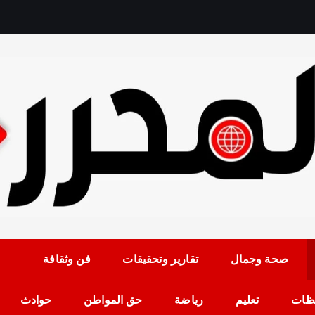
رمضان حلمي رئيس التح
صحة وجمال
تقارير وتحقيقات
فن وثقافة
ظات
تعليم
رياضة
حق المواطن
حوادث