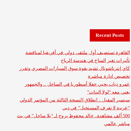
Recent Posts
القاهرة تستضيف أول ملتقى دولي في أفريقيا لمناقشة
تأثيرات تغير المناخ في هندسة الرياح
كاي إنترناشونال تشيد بقوة سوق السيارات المصري وتقرر
تخصيص ادارة مباشرة
عمرو دياب يحيي حفلا أسطوريا في الساحل .. والجمهور
يغني معه “لولا البنات”
سبتمبر المقبل .. انطلاق النسخة الثالثة من المؤتمر الدولي
“عربية لا تعرف المستحيل” في دبي
500 ألف مشاهدة.. خالد محفوظ يروج لـ “يلا ساحل” في بث
مباشر عالمي