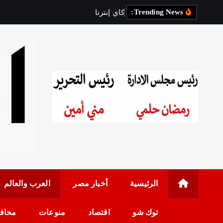
Trending News:
ك
ا
ي
إ
ن
ت
ر
ن
ا
ش
و
ن
ا
ل
ت
ش
رئيس مجلس الإدارة: 
الرئيسية
أخبار مصر
العرب والعالم
توك شو
اقتصاد
منوعات
محاف