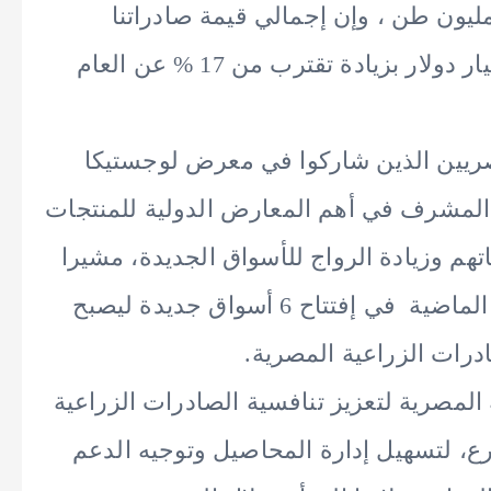
ام رقماً غير مسبوق حيث تجاوزت 8,6 مليون طن ، وإن إجمالي قيمة صادراتنا
الزراعية الطازجة والمصنعة تجاوز 10,6 مليار دولار بزيادة تقترب من 17 % عن العام
صريين الذين شاركوا في معرض لوجستيكا
اير 2025 وذلك للتمثيل المشرف في أهم المعارض الدولية للمنتجات
هم وزيادة الرواج للأسواق الجديدة، مشيرا
إلى أن الوزارة نجحت خلال الــ 6 شهور الماضية في إفتتاح 6 أسواق جديدة ليصبح
ة المصرية لتعزيز تنافسية الصادرات الزراعية
رع، لتسهيل إدارة المحاصيل وتوجيه الدعم