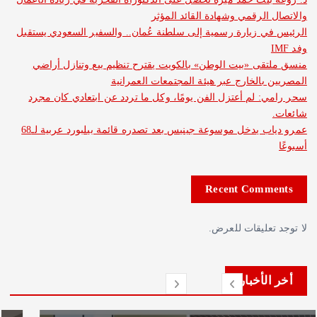
الرقمي وشهادة القائد المؤثر
 زيارة رسمية إلى سلطنة عُمان.. والسفير السعودي يستقبل
ى «بيت الوطن» بالكويت يقترح تنظيم بيع وتنازل أراضي
بالخارج عبر هيئة المجتمعات العمرانية
 لم أعتزل الفن يومًا، وكل ما تردد عن ابتعادي كان مجرد
عمرو دياب يدخل موسوعة جينيس بعد تصدره قائمة بيلبورد عربية لـ68
Recent Com
عليقات للعرض.
لأخبار