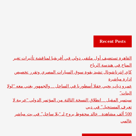
Recent 
ستضيف أول ملتقى دولي في أفريقيا لمناقشة تأثيرات تغير
 هندسة الرياح
ناشونال تشيد بقوة سوق السيارات المصري وتقرر تخصيص
شرة
 يحيي حفلا أسطوريا في الساحل .. والجمهور يغني معه “لولا
قبل .. انطلاق النسخة الثالثة من المؤتمر الدولي “عربية لا
ستحيل” في دبي
ف مشاهدة.. خالد محفوظ يروج لـ “يلا ساحل” في بث مباشر