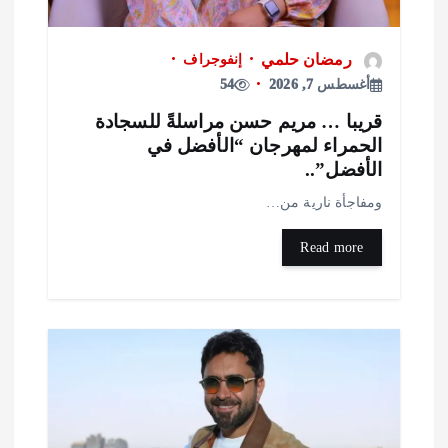
رمضان حلمي
إنفوجراف
أغسطس 7, 2026
54
ريبا … مريم حسن مراسلةً للسجادة
لحمراء لمهرجان “الأفضل في
لأفضل”..
مفاجأة نارية من…
Read more