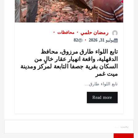
رمضان حلمي
محافظات
يوليو 31, 2026
82
ابع اللواء طارق مرزوق، محافظ
لدقهلية، واقعة انهيار عقار خالٍ من
لسكان بقرية جصفا التابعة لمركز ومدينة
يت غمر
ابع اللواء طارق…
Read more