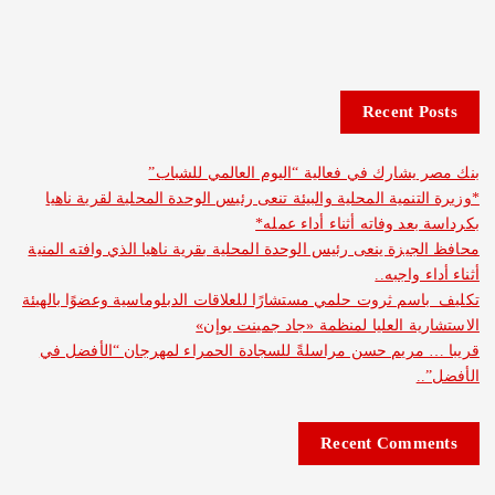
Recent 
شارك في فعالية “اليوم العالمي للشباب”
نمية المحلية والبيئة تنعى رئيس الوحدة المحلية لقرية ناهيا
د وفاته أثناء أداء عمله*
يزة ينعى رئيس الوحدة المحلية بقرية ناهيا الذي وافته المنية
واجبه..
م ثروت حلمي مستشارًا للعلاقات الدبلوماسية وعضوًا بالهيئة
ة العليا لمنظمة «جاد جمينت يوإن»
مريم حسن مراسلةً للسجادة الحمراء لمهرجان “الأفضل في
Recent Com