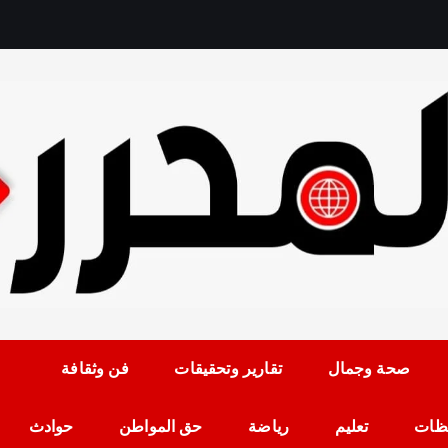
رمضان حلمي رئيس التح
صحة وجمال
تقارير وتحقيقات
فن وثقافة
ظات
تعليم
رياضة
حق المواطن
حوادث