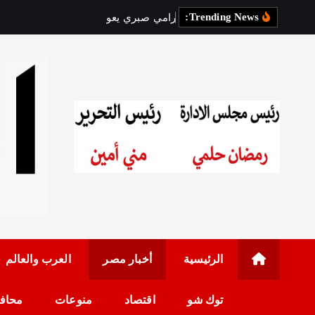
Trending News:
ر
ا
م
ي
ص
ب
ر
ي
ي
ع
و
د
إ
ل
ى
ج
رئيس مجلس الإدارة: 
الرئيسية
أخبار مصر
العرب والعالم
توك شو
اقتصاد
منوعات
محاف