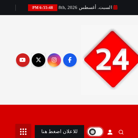
السبت. أغسطس 8th, 2026
6:55:49 PM
رير:مني أمين
للاعلان اضغط هنا