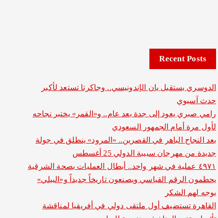
Recent Posts
الدوسري يستقبل يان الإندونيسي.. وجاكرتا تستعد لأكبر
حدث آسيوي
رامي صبري يعود إلى جدة بعد عام.. و«القمر» يختبر نجاحه
لأول مرة أمام الجمهور السعودي
بعد النجاح الباهر في القصرين.. «المرود» ينطلق في جولة
جديدة من مهرجان سبيبة الدولي 25 أغسطس
٤٩٧١ عملية في شهر واحد.. أبطال العمليات بصحة الشرقية
يحطمون الرقم القياسي ويصنعون تاريخاً جديداً و«البيلي»
يوجه لهم الشكر
القاهرة تستضيف أول ملتقى دولي في أفريقيا لمناقشة