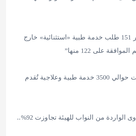
– نائب رئيس الهيئة: “استقبلنا خلال 7 أشهر 151 طلب خدمة طبية «استثنائية» خارج
فقة على 122 منها”
– إجمالي الخدمات المُغطاة من الهيئة بلغت حوالي 3500 خدمة طبية وعلاجية تُقدم
– المدير التنفيذي للهيئة: “نسبة حل الشكاوى الواردة من النواب للهيئة تجاوزت 92%..