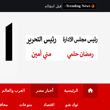
Trending News:
ق
ب
ل
ا
ن
ت
ق
ا
ل
ه
إ
ل
ى
ط
رئيس مجلس الإدارة: 
الرئيسية
أخبار مصر
العرب والعالم
توك شو
اقتصاد
منوعات
محاف