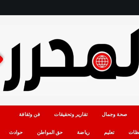
رمضان حلمي رئيس التح
صحة وجمال
تقارير وتحقيقات
فن وثقافة
ظات
تعليم
رياضة
حق المواطن
حوادث