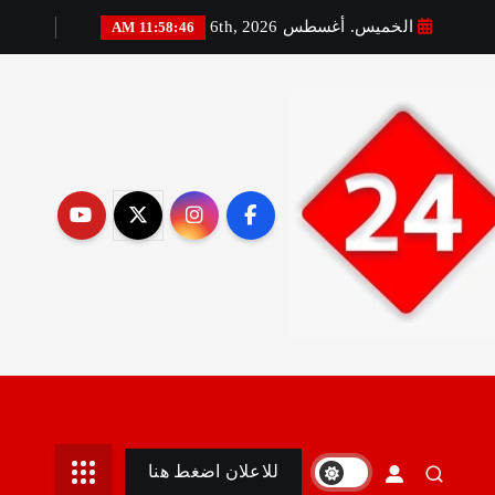
الخميس. أغسطس 6th, 2026
11:58:47 AM
رير:مني أمين
للاعلان اضغط هنا