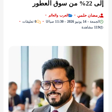
لعطور
ان حلمي
العرب والعالم
نيو 2026 - 11:30 صباحًا
0 تعليقات
ة