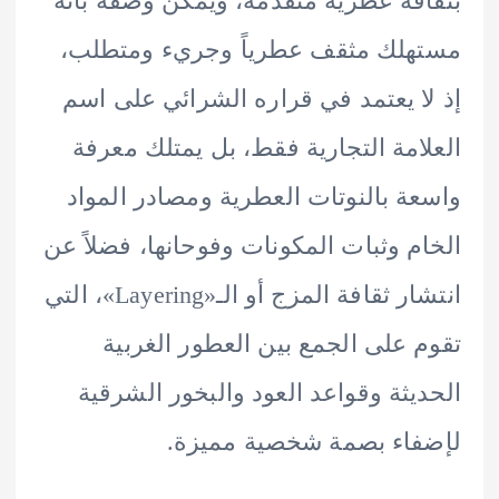
فة عطرية متقدمة، ويمكن وصفه بأنه
لك مثقف عطرياً وجريء ومتطلب،
ا يعتمد في قراره الشرائي على اسم
امة التجارية فقط، بل يمتلك معرفة
ة بالنوتات العطرية ومصادر المواد
م وثبات المكونات وفوحانها، فضلاً عن
انتشار ثقافة المزج أو الـ«Layering»، التي
 على الجمع بين العطور الغربية
يثة وقواعد العود والبخور الشرقية
اء بصمة شخصية مميزة.