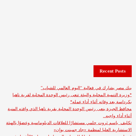
Recent 
شارك في فعالية “اليوم العالمي للشباب”
نمية المحلية والبيئة تنعى رئيس الوحدة المحلية لقرية ناهيا
د وفاته أثناء أداء عمله*
يزة ينعى رئيس الوحدة المحلية بقرية ناهيا الذي وافته المنية
واجبه..
م ثروت حلمي مستشارًا للعلاقات الدبلوماسية وعضوًا بالهيئة
ة العليا لمنظمة «جاد جمينت يوإن»