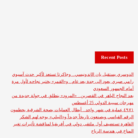
Recent 
ستقبل يان الإندونيسي.. وجاكرتا تستعد لأكبر حدث آسيوي
 يعود إلى جدة بعد عام.. و«القمر» يختبر نجاحه لأول مرة
هور السعودي
ح الباهر في القصرين.. «المرود» ينطلق في جولة جديدة من
 الدولي 25 أغسطس
 عملية في شهر واحد.. أبطال العمليات بصحة الشرقية يحطمون
ياسي ويصنعون تاريخاً جديداً و«البيلي» يوجه لهم الشكر
ستضيف أول ملتقى دولي في أفريقيا لمناقشة تأثيرات تغير
 هندسة الرياح