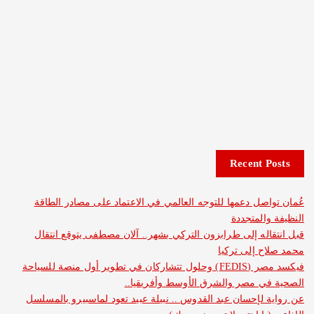
Recent 
صل دعمها للتوجه العالمي في الاعتماد على مصادر الطاقة
المتجددة
له إلى طرابزون التركي بشهر.. آلان مصطفى يتوقع انتقال
 إلى تركيا
فيكسد مصر (FEDIS) وحلول تتشاركان في تطوير أول منصة للسياحة
ي مصر والشرق الأوسط وأفريقيا..
لإحسان عبد القدوس .. نبيلة عبيد تعود لماسبيرو بالمسلسل