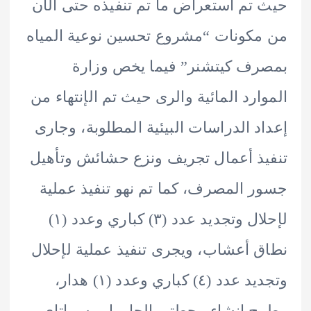
تم استعراض ما تم تنفيذه حتى الآن
كونات “مشروع تحسين نوعية المياه
ف كيتشنر” فيما يخص وزارة
ارد المائية والرى حيث تم الإنتهاء من
د الدراسات البيئية المطلوبة، وجارى
ذ أعمال تجريف ونزع حشائش وتأهيل
 المصرف، كما تم نهو تنفيذ عملية
لإحلال وتجديد عدد (٣) كباري وعدد (١)
 أعشاب، ويجرى تنفيذ عملية لإحلال
وتجديد عدد (٤) كباري وعدد (١) هدار،
 إنشاء محطتى الحامول وسماتاى