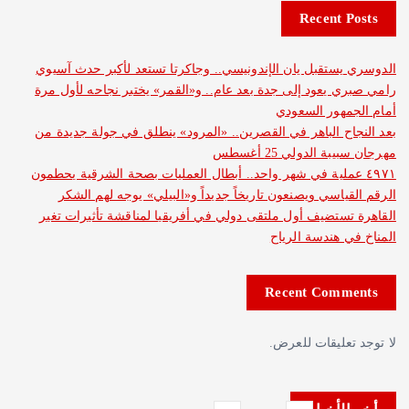
Recent 
ستقبل يان الإندونيسي.. وجاكرتا تستعد لأكبر حدث آسيوي
 يعود إلى جدة بعد عام.. و«القمر» يختبر نجاحه لأول مرة
هور السعودي
ح الباهر في القصرين.. «المرود» ينطلق في جولة جديدة من
 الدولي 25 أغسطس
 عملية في شهر واحد.. أبطال العمليات بصحة الشرقية يحطمون
ياسي ويصنعون تاريخاً جديداً و«البيلي» يوجه لهم الشكر
ستضيف أول ملتقى دولي في أفريقيا لمناقشة تأثيرات تغير
 هندسة الرياح
Recent Com
عليقات للعرض.