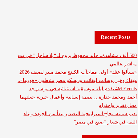
Recent Posts
500 ألف مشاهدة.. خالد محفوظ يروج لـ “يلا ساحل” في بث
مباشر عالمي
«يسألوا عنك» أولى مفاجآت الكينج محمد منير لصيف 2026
هيفاء وهبي وسانت ليفانت وديسكو مصر يشعلون «فورها»..
4M Events تقدم ليلة موسيقية استثنائية في موسم جد
أحمد ومحمد حدارة… بصمة إنسانية وأعمال خيرية جعلتهما
محل تقدير واحترام
نديم سمنه: نجاح استراتيجية التصدير يبدأ من الجودة وبناء
الثقة في شعار “صنع في مصر”