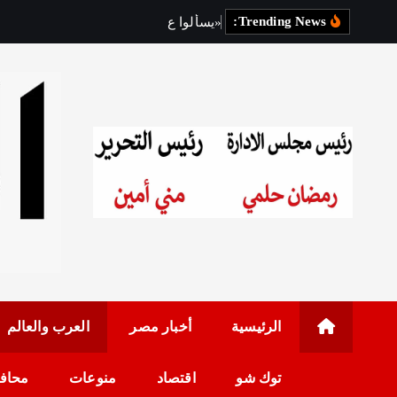
Trending News:
«
ي
س
أ
ل
و
ا
ع
ن
ك
»
أ
و
ل
ى
رئيس مجلس الإدارة: 
الرئيسية
أخبار مصر
العرب والعالم
توك شو
اقتصاد
منوعات
محاف