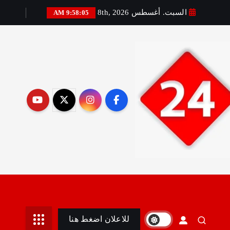
السبت. أغسطس 8th, 2026
9:58:06 AM
رير:مني أمين
للاعلان اضغط هنا