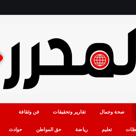
رمضان حلمي رئيس التح
صحة وجمال
تقارير وتحقيقات
فن وثقافة
ظات
تعليم
رياضة
حق المواطن
حوادث