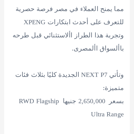
يمنح العملاء في مصر فرصة حصرية
للتعرف على أحدث ابتكارات XPENG
بة هذا الطراز األاستثنائي قبل طرحه
سواق األمصرى.
وتأتي NEXT P7 الجديدة كليًا بثلاث فئات
زة:
بسعر 2,650,000 جنيها RWD Flagship
Ultra R