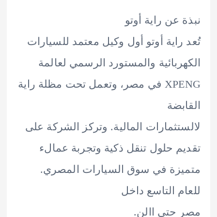
 عن راية أوتو
 راية أوتو أول وكيل معتمد للسيارات
ربائية والمستورد الرسمي لعالمة
XPENG في مصر، وتعمل تحت مظلة راية
بضة
تثمارات المالية. وتركز الشركة على
م حلول تنقل ذكية وتجربة عمالء
زة في سوق السيارات المصري.
م التاسع داخل
حتى االن.