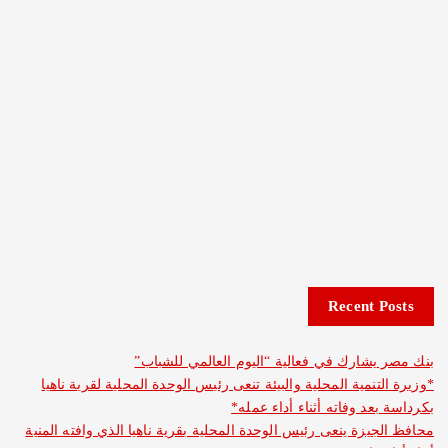
Recent 
شارك في فعالية “اليوم العالمي للشباب”
نمية المحلية والبيئة تنعى رئيس الوحدة المحلية لقرية ناهيا
د وفاته أثناء أداء عمله*
يزة ينعى رئيس الوحدة المحلية بقرية ناهيا الذي وافته المنية