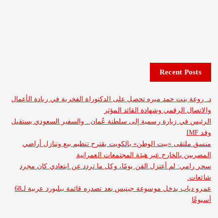
Recent 
نت حمد ميره تحصل على الدكتوراة الفخرية في ريادة الأعمال
الرقمي وشهادة القائد المؤثر
 زيارة رسمية إلى سلطنة عُمان.. والسفير السعودي يستقبل
ى «بيت الوطن» بالكويت يقترح تنظيم بيع وتنازل أراضي
بالخارج عبر هيئة المجتمعات العمرانية
 لم أعتزل الفن يومًا، وكل ما تردد عن ابتعادي كان مجرد
عمرو دياب يدخل موسوعة جينيس بعد تصدره قائمة بيلبورد عربية لـ68