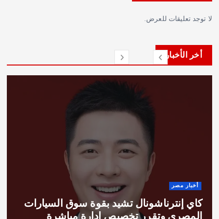
عليقات للعرض.
لأخبار
 مصر
فن وثق
إنترناشونال تشيد بقوة سوق السيارات
عمرو
ري وتقرر تخصيص ادارة مباشرة
.. وا