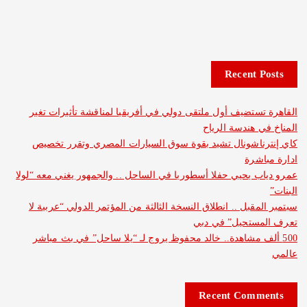
Recent 
ستضيف أول ملتقى دولي في أفريقيا لمناقشة تأثيرات تغير
 هندسة الرياح
ناشونال تشيد بقوة سوق السيارات المصري وتقرر تخصيص
شرة
 يحيي حفلا أسطوريا في الساحل .. والجمهور يغني معه “لولا
قبل .. انطلاق النسخة الثالثة من المؤتمر الدولي “عربية لا
ستحيل” في دبي
ف مشاهدة.. خالد محفوظ يروج لـ “يلا ساحل” في بث مباشر
Recent Com