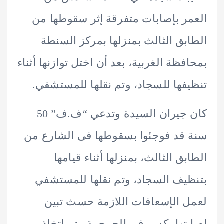
ر بإصابات متفرقة إثر سقوطها من
بق الثالث بمنزلها بمركز السنطة
فظة الغربية، بعد أن اختل توازنها أثناء
فها للسجاد، وتم نقلها للمستشفي.
كان جيران السيدة وتدعي “ف.ف” 50
قد فوجئوا بسقوطها فى الشارع من
بق الثالث، بمنزلها أثناء قيامها
يف السجاد، وتم نقلها للمستشفي
 الإسعافات اللازمة حسث تبين
تها بكسر في الجمجمة وتم اتخاذ