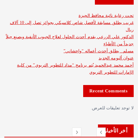
 نائبة محافظ الجيزة
غريب يطلق مسابقة لأفضل شاص كلاسيكي بجوائز تصل إلى 10 آلاف
لي الزرعي يقدم أحدث الحلول لعلاج الجيوب الأنفية ويصنع جيلاً
الأطباء
طلق أحدث أعماله “واحشاني”
مه الجديد
 عبدالحميد يُتم برنامج “مداد للتطوير التربوي” من كلية
للتطوير التربوي
Recent Com
عليقات للعرض.
لأخبار