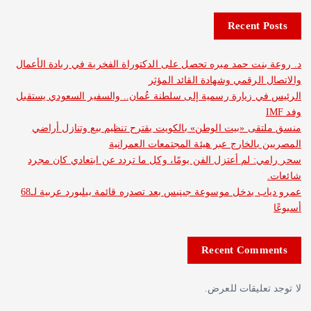
Recent 
نت حمد ميره تحصل على الدكتوراة الفخرية في ريادة الأعمال
الرقمي وشهادة القائد المؤثر
 زيارة رسمية إلى سلطنة عُمان.. والسفير السعودي يستقبل
ى «بيت الوطن» بالكويت يقترح تنظيم بيع وتنازل أراضي
بالخارج عبر هيئة المجتمعات العمرانية
 لم أعتزل الفن يومًا، وكل ما تردد عن ابتعادي كان مجرد
عمرو دياب يدخل موسوعة جينيس بعد تصدره قائمة بيلبورد عربية لـ68
Recent Com
عليقات للعرض.