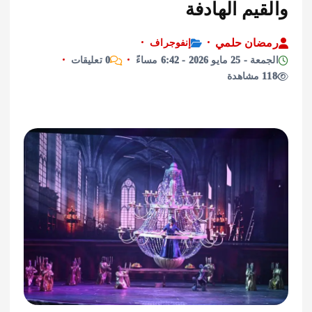
يم الهادفة
ان حلمي
إنفوجراف
ايو 2026 - 6:42 مساءً
0 تعليقات
ة