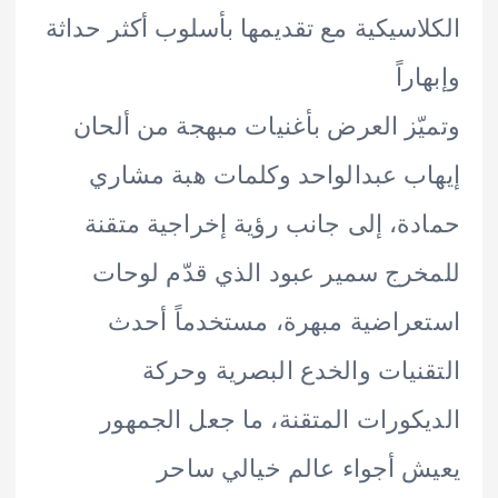
اسيكية مع تقديمها بأسلوب أكثر حداثة
راً
ّز العرض بأغنيات مبهجة من ألحان
ب عبدالواحد وكلمات هبة مشاري
ة، إلى جانب رؤية إخراجية متقنة
رج سمير عبود الذي قدّم لوحات
راضية مبهرة، مستخدماً أحدث
نيات والخدع البصرية وحركة
كورات المتقنة، ما جعل الجمهور
 أجواء عالم خيالي ساحر