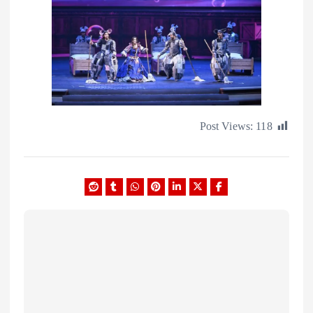
Post Views:
1