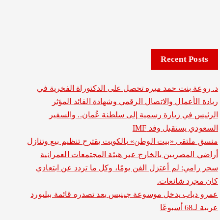
Recent Posts
د. روعة بنت حمد ميره تحصل على الدكتوراة الفخرية في
ريادة الأعمال والاتصال الرقمي وشهادة القائد المؤثر
الرئيس في زيارة رسمية إلى سلطنة عُمان.. والسفير
السعودي يستقبل وفد IMF
منسق ملتقى «بيت الوطن» بالكويت يقترح تنظيم بيع وتنازل
أراضي المصريين بالخارج عبر هيئة المجتمعات العمرانية
سحر رامي: لم أعتزل الفن يومًا، وكل ما تردد عن ابتعادي
كان مجرد شائعات.
عمرو دياب يدخل موسوعة جينيس بعد تصدره قائمة بيلبورد
عربية لـ68 أسبوعًا