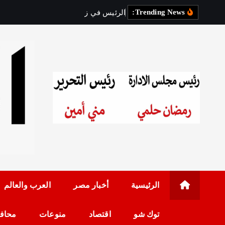
Trending News:
ا
ل
ر
ئ
ي
س
ف
ي
ز
ي
ا
ر
ة
ر
س
م
رئيس مجلس الإدارة: 
الرئيسية
أخبار مصر
العرب والعالم
توك شو
اقتصاد
منوعات
محاف