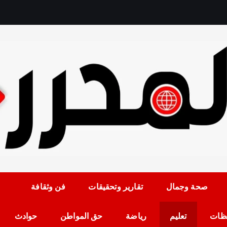
رمضان حلمي رئيس التح
صحة وجمال
تقارير وتحقيقات
فن وثقافة
ظات
تعليم
رياضة
حق المواطن
حوادث