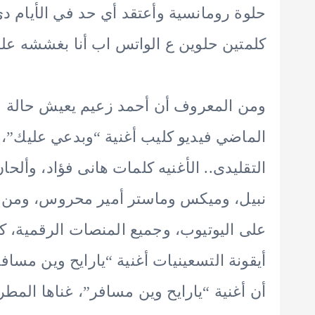
حلوة رومانسية وأعتقد أي حد في الأيام دي
كلمتين حلوين ع الواتس اب أنا بغششه علش
ومن المعروف أن أحمد زعيم يعيش حالة م
الماضي فيديو كليب أغنية “وبدعي عليك”،
التقليدى.. الأغنيه كلمات هانى فؤاد، وألح
نبيل، وميكس وماستر أمير محروس، ومن إخ
على اليوتيوب، وجميع المنصات الرقمية، كم
أيقونة التسعينيات أغنية “يارايح وين مس
أن أغنية “يارايح وين مسافر”، غناها الم