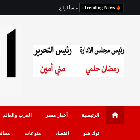
Trending News:
«
ي
س
أ
ل
و
ا
ع
ن
ك
»
أ
و
ل
ى
رئيس مجلس الإدارة: 
الرئيسية
أخبار مصر
العرب والعالم
توك شو
اقتصاد
منوعات
محاف