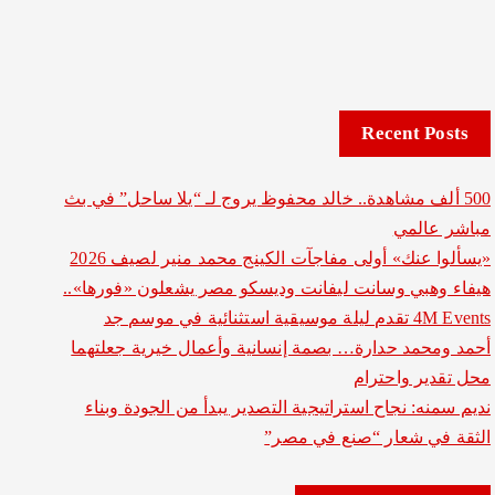
Recent Posts
500 ألف مشاهدة.. خالد محفوظ يروج لـ “يلا ساحل” في بث
مباشر عالمي
«يسألوا عنك» أولى مفاجآت الكينج محمد منير لصيف 2026
هيفاء وهبي وسانت ليفانت وديسكو مصر يشعلون «فورها»..
4M Events تقدم ليلة موسيقية استثنائية في موسم جد
أحمد ومحمد حدارة… بصمة إنسانية وأعمال خيرية جعلتهما
محل تقدير واحترام
نديم سمنه: نجاح استراتيجية التصدير يبدأ من الجودة وبناء
الثقة في شعار “صنع في مصر”