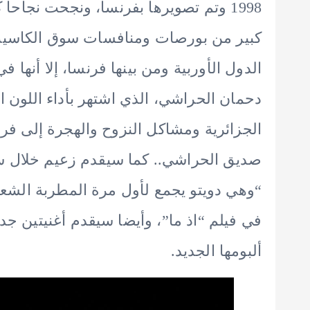
1998 وتم تصويرها بفرنسا، ونجحت نجاحا 
كبير من بورصات ومنافسات سوق الكاسيت 
الدول الأوربية ومن بينها فرنسا، إلا أنها
دحمان الحراشي، الذي اشتهر بأداء اللون ا
الجزائرية ومشاكل النزوح والهجرة إلى فرن
صديق الحراشي.. كما سيقدم زعيم خلال سا
“وهي دويتو يجمع لأول مرة المطربة الش
في فيلم “اذ ما”، وأيضا سيقدم أغنيتين جديد
ألبومها الجديد.