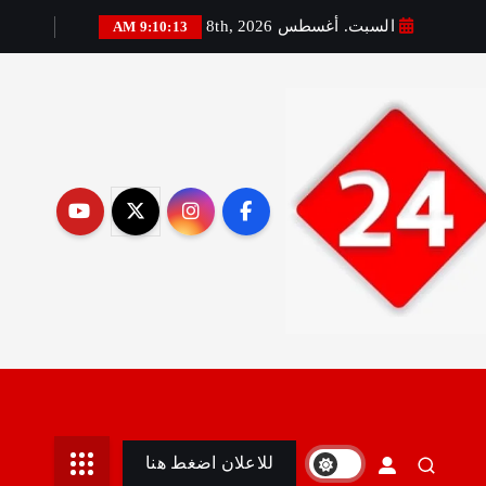
السبت. أغسطس 8th, 2026
9:10:14 AM
رير:مني أمين
للاعلان اضغط هنا