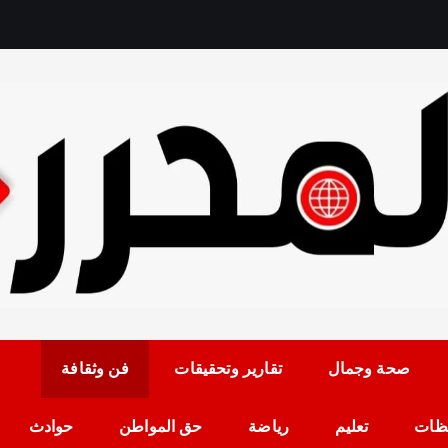
رمضان حلمي رئيس التح
صحة وجمال
تقارير وتحقيقات
فن وثقافة
ظات
تعليم
رياضة
حق المواطن
حوادث