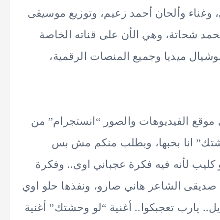
 وغناء وألحان أحمد زعيم، وتوزيع موسيقى
د شحاتة، وهي الأن على قناته الخاصة
وشيال ميديا وجميع المنصات الرقمية،
وقع الفيديوهات والصور “انستجرام” من
حشتك” انا بحبها، وبطلب منكم مش بس
و كليب لأنه فيه فكرة عجباني اوى.. وفكرة
صديقى الشاعر هاني صارو، ونفذها حلو اوي
.. يارب تعجبكوا.. أغنية “لو وحشتك” أغنية