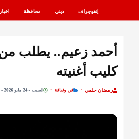
إنفوجراف
ديني
محافظة
اخبار
كليب أغنيته
رمضان حلمي
فن وثقافة
السبت - 24 مايو 2026 - 2:32 صباحًا