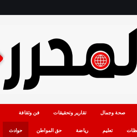
رمضان حلمي رئيس التح
صحة وجمال
تقارير وتحقيقات
فن وثقافة
ظات
تعليم
رياضة
حق المواطن
حوادث