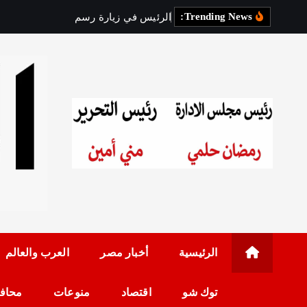
Trending News:
ا
ل
ر
ئ
ي
س
ف
ي
ز
ي
ا
ر
ة
ر
س
م
ي
ة
إ
ل
ى
رئيس مجلس الإدارة: 
الرئيسية
أخبار مصر
العرب والعالم
توك شو
اقتصاد
منوعات
محاف