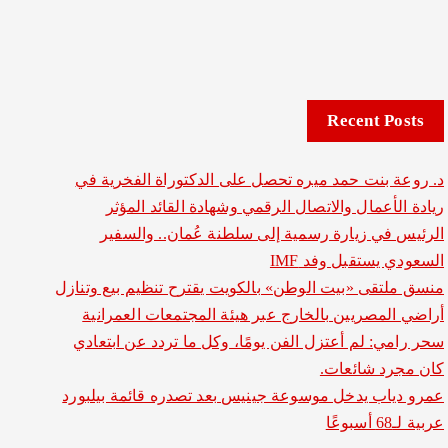
Recent Posts
د. روعة بنت حمد ميره تحصل على الدكتوراة الفخرية في
ريادة الأعمال والاتصال الرقمي وشهادة القائد المؤثر
الرئيس في زيارة رسمية إلى سلطنة عُمان.. والسفير
السعودي يستقبل وفد IMF
منسق ملتقى «بيت الوطن» بالكويت يقترح تنظيم بيع وتنازل
أراضي المصريين بالخارج عبر هيئة المجتمعات العمرانية
سحر رامي: لم أعتزل الفن يومًا، وكل ما تردد عن ابتعادي
كان مجرد شائعات.
عمرو دياب يدخل موسوعة جينيس بعد تصدره قائمة بيلبورد
عربية لـ68 أسبوعًا