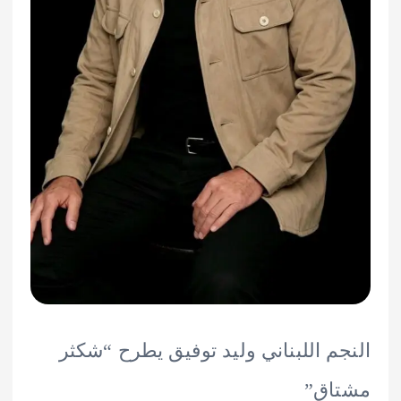
م اللبناني وليد توفيق يطرح “شكثر
اق”