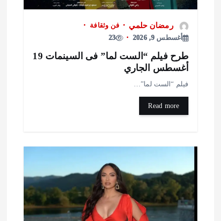
رمضان حلمي
فن وثقافة
أغسطس 9, 2026
23
طرح فيلم “الست لما” فى السينمات 19
غسطس الجاري
يلم “الست لما”…
Read more