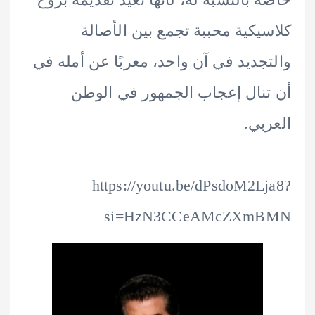
يكية محببة تجمع بين الأصالة
جديد في آن واحد، معربًا عن أمله في
نال إعجاب الجمهور في الوطن
بي.
https://youtu.be/dPsdoM2L
si=HzN3CCeAMcZXm