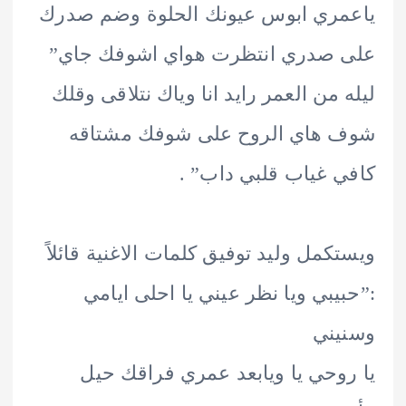
ري ابوس عيونك الحلوة وضم صدرك
 صدري انتظرت هواي اشوفك جاي”
 من العمر رايد انا وياك نتلاقى وقلك
 هاي الروح على شوفك مشتاقه
 غياب قلبي داب” .
كمل وليد توفيق كلمات الاغنية قائلاً
يبي ويا نظر عيني يا احلى ايامي
يني
وحي يا ويابعد عمري فراقك حيل