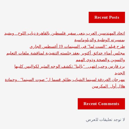
Recent 
هندسين العرب ينعى سفير فلسطين بالقاهرة دياب اللوح.. ويشيد
لوطنية والدبلوماسية
ست لما” فى السينمات 19 أغسطس الجاري
ء حدائق أكتوبر يعقد جلسته التنفيذية لمناقشة ملفات التعليم
والصحة وذوي الهمم
وحب انتهى.. “يالينا” تكشف الوجه المثير لكواليس كليبها
غردقة لسينما الشباب يطلق قسما ل” صوت السينما” ..وحمادة
 المكرمين
Recent Com
عليقات للعرض.