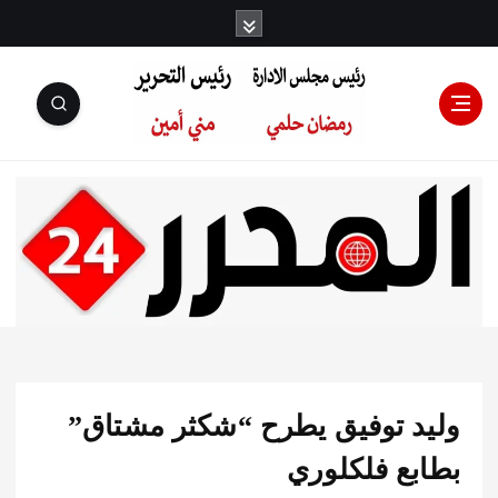
رئيس مجلس
الإدارة: رمضان
حلمي رئيس
د توفيق يطرح “شكثر مشتاق”
التحرير:مني أمين
بع فلكلوري