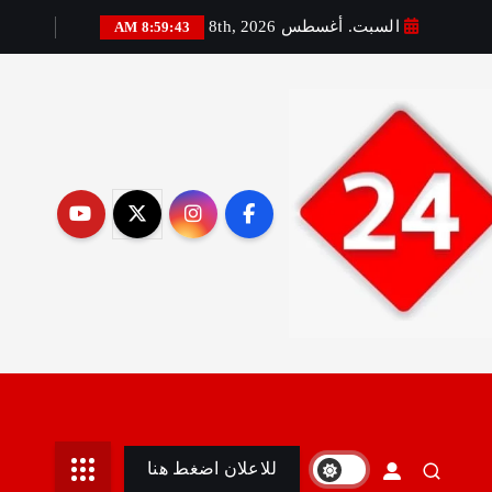
السبت. أغسطس 8th, 2026
8:59:44 AM
رير:مني أمين
للاعلان اضغط هنا