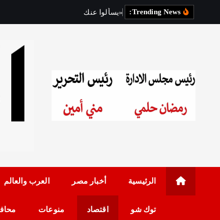
Trending News:
«
ي
س
أ
ل
و
ا
ع
ن
ك
»
أ
و
ل
ى
رئيس مجلس الإدارة: 
الرئيسية
أخبار مصر
العرب والعالم
توك شو
اقتصاد
منوعات
محاف