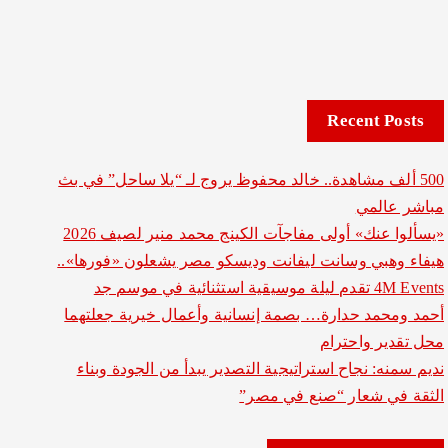
Recent Posts
500 ألف مشاهدة.. خالد محفوظ يروج لـ “يلا ساحل” في بث
مباشر عالمي
«يسألوا عنك» أولى مفاجآت الكينج محمد منير لصيف 2026
هيفاء وهبي وسانت ليفانت وديسكو مصر يشعلون «فورها»..
4M Events تقدم ليلة موسيقية استثنائية في موسم جد
أحمد ومحمد حدارة… بصمة إنسانية وأعمال خيرية جعلتهما
محل تقدير واحترام
نديم سمنه: نجاح استراتيجية التصدير يبدأ من الجودة وبناء
الثقة في شعار “صنع في مصر”