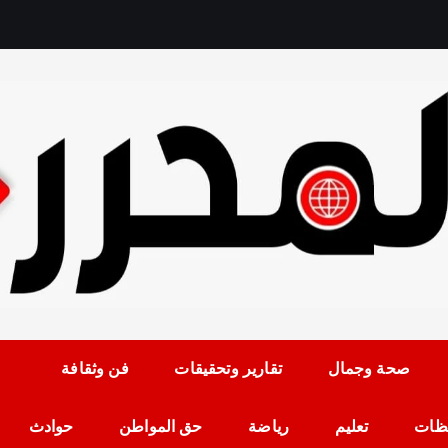
رمضان حلمي رئيس التح
صحة وجمال
تقارير وتحقيقات
فن وثقافة
ظات
تعليم
رياضة
حق المواطن
حوادث