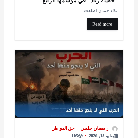
حقيبة رناد” في موسمها الرابع
لاء حمدي اطلقت…
Read more
رمضان حلمي
حق المواطن
يوليو 18, 2026
105