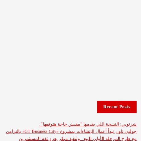
Recent 
لنسخة اللي بقدمها “مفيش حاجة هتوقفها”.
جولدن تاون تبدأ أعمال الإنشاءات بمشروع «GT Business City» بالتزامن
مرحلة الأولى للبيع.. وتنفيذ مبكر يعزز ثقة المستثمرين