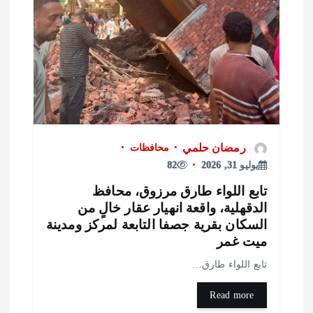
رمضان حلمي
محافظات
يوليو 31, 2026
82
ابع اللواء طارق مرزوق، محافظ
لدقهلية، واقعة انهيار عقار خالٍ من
لسكان بقرية جصفا التابعة لمركز ومدينة
يت غمر
ابع اللواء طارق…
Read more