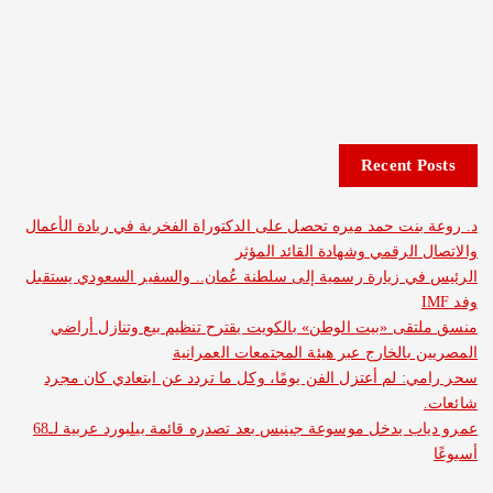
Recent 
نت حمد ميره تحصل على الدكتوراة الفخرية في ريادة الأعمال
الرقمي وشهادة القائد المؤثر
 زيارة رسمية إلى سلطنة عُمان.. والسفير السعودي يستقبل
ى «بيت الوطن» بالكويت يقترح تنظيم بيع وتنازل أراضي
بالخارج عبر هيئة المجتمعات العمرانية
 لم أعتزل الفن يومًا، وكل ما تردد عن ابتعادي كان مجرد
عمرو دياب يدخل موسوعة جينيس بعد تصدره قائمة بيلبورد عربية لـ68