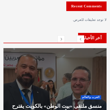
Recent Com
عليقات للعرض.
لأخبار
 والعالم
فن وثق
 ملتقى «بيت الوطن» بالكويت يقترح