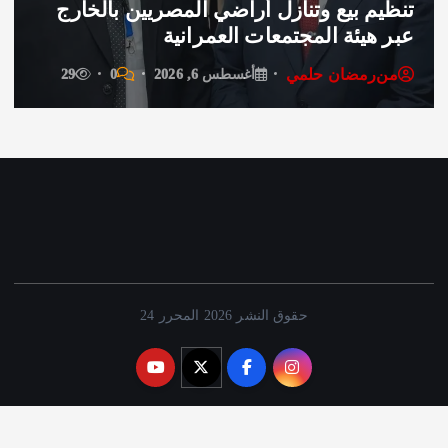
م بيع وتنازل أراضي المصريين بالخارج
سحر ر
هيئة المجتمعات العمرانية
تردد 
رمضان حلمي
من
ر
أغسطس 6, 2026
0
29
حقوق النشر 2026 المحرر 24